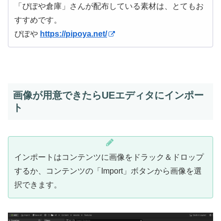
「ぴぽや倉庫」さんが配布している素材は、とてもお
すすめです。
ぴぽや
https://pipoya.net/
画像が用意できたらUEエディタにインポー
ト
インポートはコンテンツに画像をドラック＆ドロップ
するか、コンテンツの「Import」ボタンから画像を選
択できます。