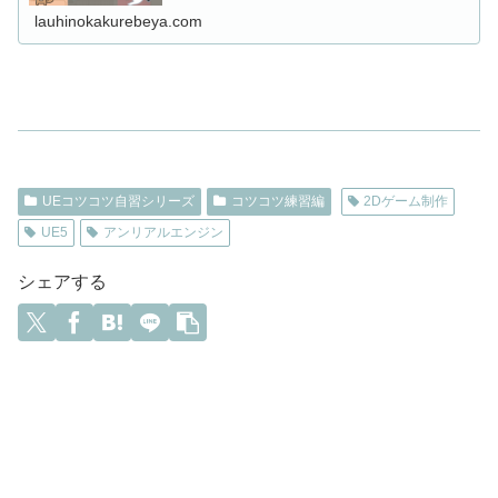
lauhinokakurebeya.com
UEコツコツ自習シリーズ
コツコツ練習編
2Dゲーム制作
UE5
アンリアルエンジン
シェアする