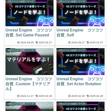
UEコツコツ自習シリーズ
UEコツコツ自習シリーズ
Unreal Engine コツコツ
Unreal Engine コツコツ
自習_Set Game Paused
自習_Self
2024.09.05
2025.02.27
2024.09.27
2025.02.27
UEコツコツ自習シリーズ
UEコツコツ自習シリーズ
Unreal Engine コツコツ
Unreal Engine コツコツ
自習_Custom【マテリア
自習_Set Actor Rotation
ル】
2024.11.27
2025.02.28
2025.02.26
2025.02.28
UEコツコツ自習シリーズ
UEコツコツ自習シリーズ