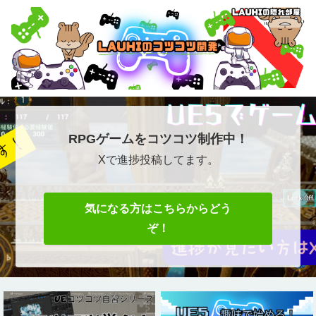
RPGゲームをコツコツ制作中！
Xで進捗投稿してます。
気になる方はこちらからどう
ぞ！