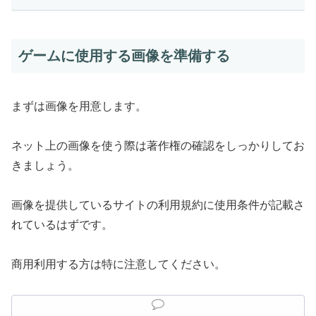
ゲームに使用する画像を準備する
まずは画像を用意します。
ネット上の画像を使う際は著作権の確認をしっかりしてお
きましょう。
画像を提供しているサイトの利用規約に使用条件が記載さ
れているはずです。
商用利用する方は特に注意してください。