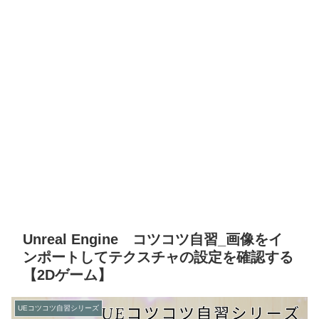
Unreal Engine コツコツ自習_画像をイ
ンポートしてテクスチャの設定を確認する
【2Dゲーム】
UEコツコツ自習シリーズ