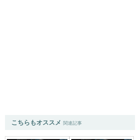
こちらもオススメ
関連記事