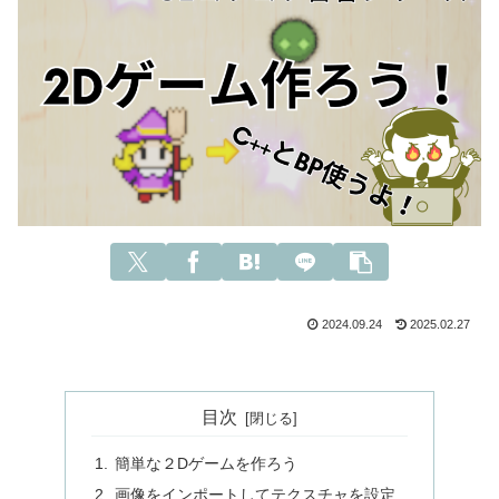
2024.09.24
2025.02.27
目次
簡単な２Dゲームを作ろう
画像をインポートしてテクスチャを設定