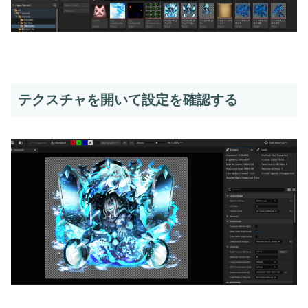
テクスチャを開いて設定を確認する