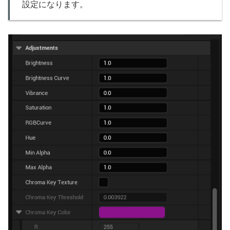
設定になります。