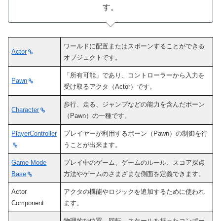
す。
ワールドに配置またはスポーンすることができる
Actor
オブジェクトです。
「所有可能」であり、コントローラーから入力を
Pawn
受け取るアクタ（Actor）です。
歩行、走る、ジャンプなどの能力を含んだポーン
Character
（Pawn）の一種です。
PlayerController
プレイヤーが利用するポーン（Pawn）の制御を行
うことが出来ます。
Game Mode
プレイ中のゲーム、ゲームのルール、スコア採点
Base
方法やゲームのさまざまな側面を定義できます。
Actor
アクタの機能やロジックを追加するために使われ
Component
ます。
物理的な位置、回転、スケールを持ったコンポー