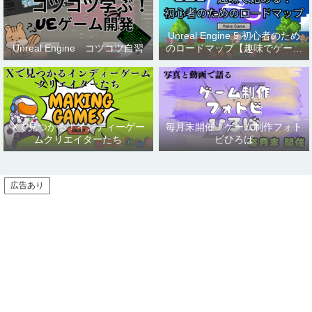
Unreal Engine 5 初心者のため
Unreal Engine コツコツ自習
のロードマップ【趣味でゲーム
制作】
Xで見つかる！インディーゲー
毎月末開催！ゲーム制作フォト
ムクリエイターたち
ビひろば
広告あり