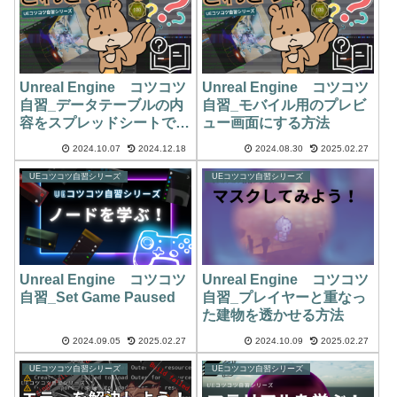
Unreal Engine コツコツ
Unreal Engine コツコツ
自習_データテーブルの内
自習_モバイル用のプレビ
容をスプレッドシートで作
ュー画面にする方法
成する方法
2024.10.07
2024.12.18
2024.08.30
2025.02.27
UEコツコツ自習シリーズ
UEコツコツ自習シリーズ
Unreal Engine コツコツ
Unreal Engine コツコツ
自習_Set Game Paused
自習_プレイヤーと重なっ
た建物を透かせる方法
2024.09.05
2025.02.27
2024.10.09
2025.02.27
UEコツコツ自習シリーズ
UEコツコツ自習シリーズ