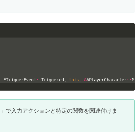
,
 ETriggerEvent
::
Triggered
,
this
,
&
APlayerCharacter
::
Mo
ndAction()」で入力アクションと特定の関数を関連付けま