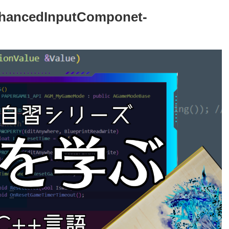
ncedInputComponet-