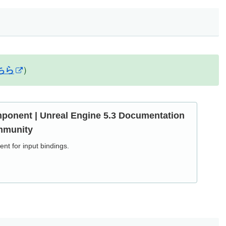
ちら
）
onent | Unreal Engine 5.3 Documentation
mmunity
t for input bindings.