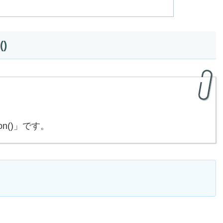
()
tion()」です。