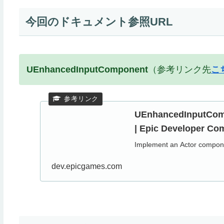
今回のドキュメント参照URL
UEnhancedInputComponent
（参考リンク先
こ
UEnhancedInputComp
| Epic Developer Co
Implement an Actor componen
dev.epicgames.com