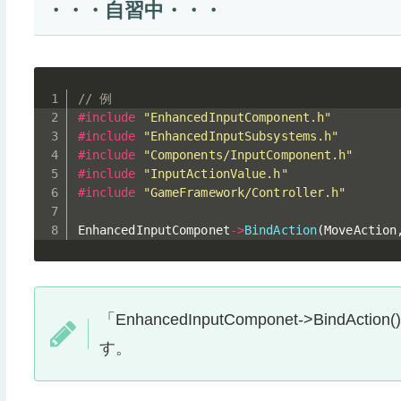
・・・自習中・・・
// 例
#
include
"EnhancedInputComponent.h"
#
include
"EnhancedInputSubsystems.h"
#
include
"Components/InputComponent.h"
#
include
"InputActionValue.h"
#
include
"GameFramework/Controller.h"
EnhancedInputComponet
->
BindAction
(
MoveAction
「EnhancedInputComponet->Bi
す。