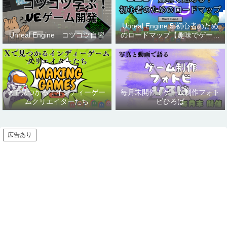
Unreal Engine 5 初心者のため
Unreal Engine コツコツ自習
のロードマップ【趣味でゲーム
制作】
Xで見つかる！インディーゲー
毎月末開催！ゲーム制作フォト
ムクリエイターたち
ビひろば
広告あり