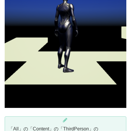
「All」の「Content」の「ThirdPerson」の