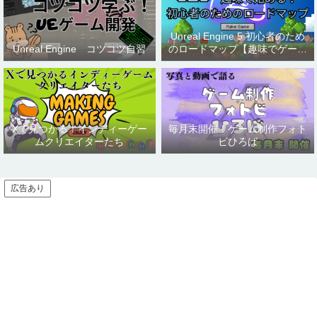
Unreal Engine 5 初心者のため
Unreal Engine コツコツ自習
のロードマップ【趣味でゲーム
制作】
Xで見つかる！インディーゲー
毎月末開催！ゲーム制作フォト
ムクリエイターたち
ビひろば
広告あり