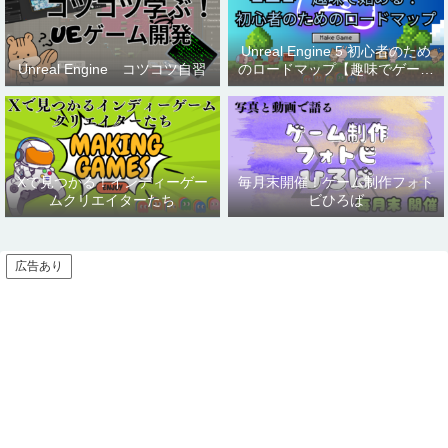
Unreal Engine 5 初心者のため
Unreal Engine コツコツ自習
のロードマップ【趣味でゲーム
制作】
Xで見つかる！インディーゲー
毎月末開催！ゲーム制作フォト
ムクリエイターたち
ビひろば
広告あり